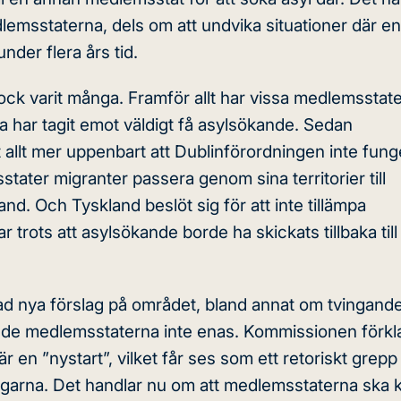
lemsstaterna, dels om att undvika situationer där en
nder flera års tid.
ck varit många. Framför allt har vissa medlemsstater
 har tagit emot väldigt få asylsökande. Sedan
t allt mer uppenbart att Dublinförordningen inte fung
tater migranter passera genom sina territorier till
d. Och Tyskland beslöt sig för att inte tillämpa
trots att asylsökande borde ha skickats tillbaka till
d nya förslag på området, bland annat om tvingand
de medlemsstaterna inte enas. Kommissionen förkl
 en ”nystart”, vilket får ses som ett retoriskt grepp 
ingarna. Det handlar nu om att medlemsstaterna ska