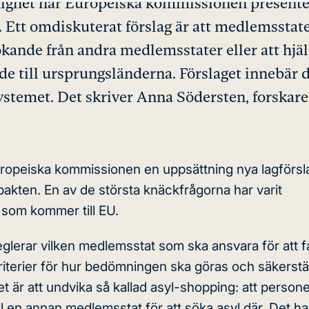
oenighet har Europeiska kommissionen presente
. Ett omdiskuterat förslag är att medlemsstat
ökande från andra medlemsstater eller att hjä
nde till ursprungsländerna. Förslaget innebär 
ystemet. Det skriver Anna Södersten, forskare
opeiska kommissionen en uppsättning nya lagförsl
pakten
. En av de största knäckfrågorna har varit
 som kommer till EU.
glerar vilken medlemsstat som ska ansvara för att f
riterier för hur bedömningen ska göras och säkerstäl
t är att undvika så kallad asyl-shopping: att person
ll en annan medlemsstat för att söka asyl där. Det ha