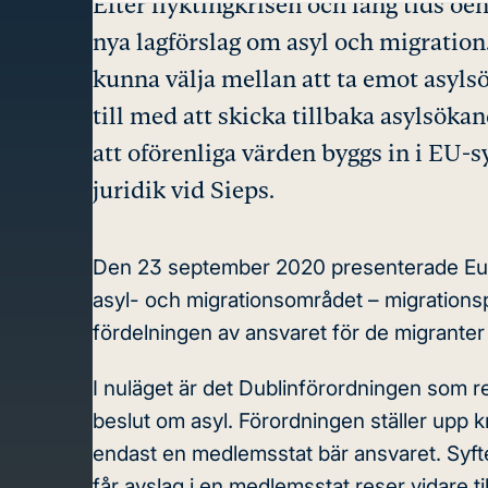
Efter flyktingkrisen och lång tids 
nya lagförslag om asyl och migration
kunna välja mellan att ta emot asyls
till med att skicka tillbaka asylsöka
att oförenliga värden byggs in i EU-s
juridik vid Sieps.
Den 23 september 2020 presenterade Eur
asyl- och migrationsområdet –
migrations
fördelningen av ansvaret för de migranter
I nuläget är det Dublinförordningen som re
beslut om asyl. Förordningen ställer upp k
endast en medlemsstat bär ansvaret. Syfte
får avslag i en medlemsstat reser vidare ti