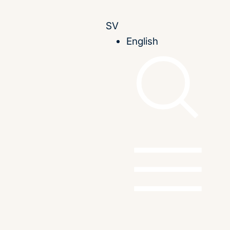
SV
English
värdegrunder?