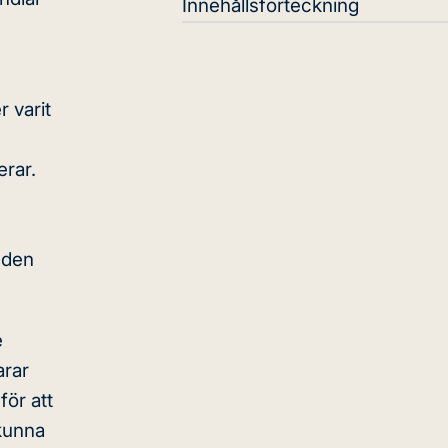
Innehållsförteckning
 varit
erar.
 den
e
arar
för att
 kunna