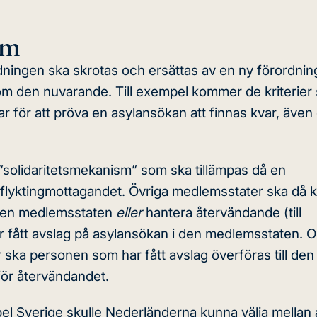
sm
dningen ska skrotas och ersättas av
en ny förordnin
 om den nuvarande. Till exempel kommer de kriterier
r för att pröva en asylansökan att finnas kvar, även
 ”solidaritetsmekanism” som ska tillämpas då en
 flyktingmottagandet. Övriga medlemsstater ska då 
n den medlemsstaten
eller
hantera återvändande (till
r fått avslag på asylansökan i den medlemsstaten. O
ska personen som har fått avslag överföras till den
för återvändandet.
pel Sverige skulle Nederländerna kunna välja mellan a