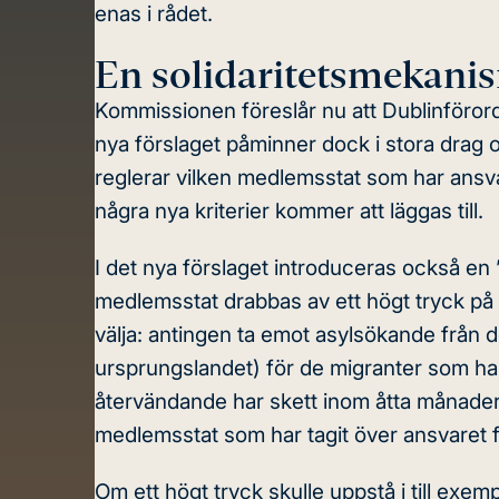
enas i rådet.
En solidaritetsmekani
Kommissionen föreslår nu att Dublinföror
nya förslaget påminner dock i stora drag
reglerar vilken medlemsstat som har ansva
några nya kriterier kommer att läggas till.
I det nya förslaget introduceras också en
medlemsstat drabbas av ett högt tryck på
välja: antingen ta emot asylsökande frå
ursprungslandet) för de migranter som ha
återvändande har skett inom åtta månader 
medlemsstat som har tagit över ansvaret 
Om ett högt tryck skulle uppstå i till exem