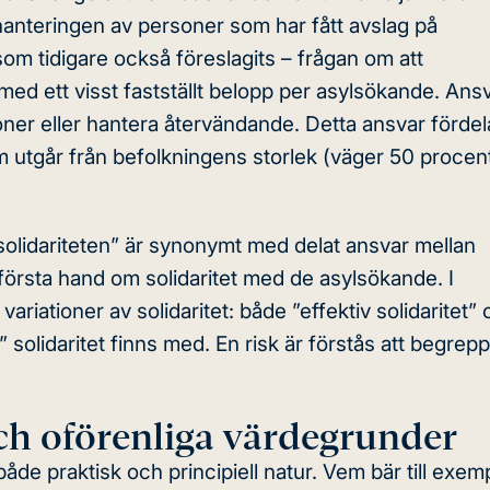
r hanteringen av personer som har fått avslag på
 som tidigare också föreslagits – frågan om att
med ett visst fastställt belopp per asylsökande. Ans
soner eller hantera återvändande. Detta ansvar fördel
m utgår från befolkningens storlek (väger 50 procen
”solidariteten” är synonymt med delat ansvar mellan
 första hand om solidaritet med de asylsökande. I
riationer av solidaritet: både ”effektiv solidaritet”
solidaritet finns med. En risk är förstås att
begrepp
ch oförenliga värdegrunder
de praktisk och principiell natur. Vem bär till exem