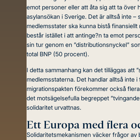
emot personer eller att åta sig att ta öve
asylansökan i Sverige. Det är alltså inte –
medlemsstater ska kunna bistå finansiellt 
består istället i att antinge?n ta emot per
sin tur genom en ”distributionsnyckel” so
total BNP (50 procent).
I detta sammanhang kan det tilläggas att 
medlemsstaterna. Det handlar alltså inte i
migrationspakten förekommer också flera va
det motsägelsefulla begreppet ”tvingande” 
solidaritet
urvattnas.
Ett Europa med flera o
Solidaritetsmekanismen väcker frågor av bå