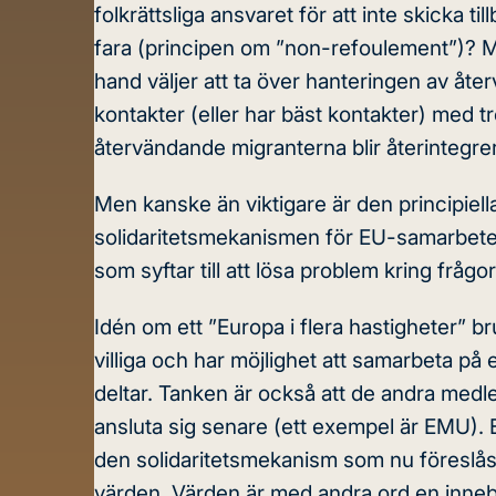
folkrättsliga ansvaret för att inte skicka till
fara (principen om ”non-refoulement”)? M
hand väljer att ta över hanteringen av åte
kontakter (eller har bäst kontakter) med tred
återvändande migranterna blir återintegre
Men kanske än viktigare är den principiell
solidaritetsmekanismen för EU-samarbetet i
som syftar till att lösa problem kring frå
Idén om ett ”Europa i flera hastigheter” b
villiga och har möjlighet att samarbeta på
deltar. Tanken är också att de andra medle
ansluta sig senare (ett exempel är EMU). En
den solidaritetsmekanism som nu föreslås 
värden. Värden är med andra ord en inneb