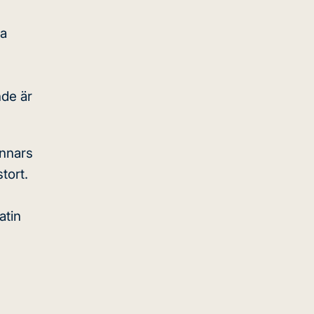
ma
de är
annars
tort.
atin