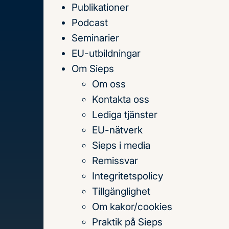
Publikationer
Till
Podcast
innehållet
Seminarier
EU-utbildningar
Om Sieps
Om oss
Hem
Publikationer
2020
Migrationspakten: I
Kontakta oss
Lediga tjänster
Innehållsförteckning
EU-nätverk
Migrationspakt
Sieps i media
Remissvar
Institutionalis
Integritetspolicy
Tillgänglighet
Om kakor/cookies
Praktik på Sieps