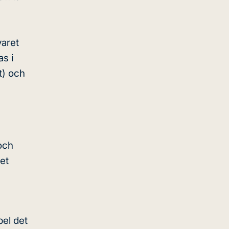
varet
as i
t) och
 och
et
pel det