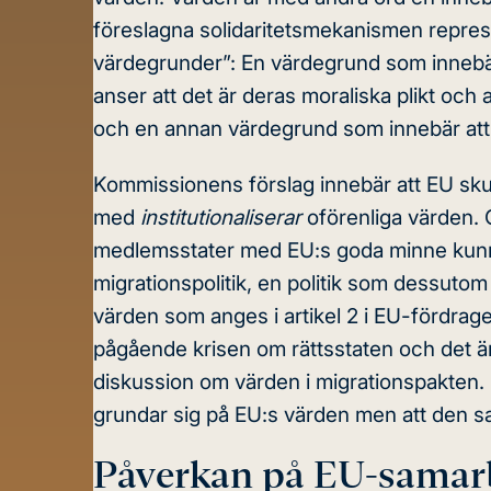
föreslagna solidaritetsmekanismen represe
värdegrunder”: En värdegrund som innebä
anser att det är deras moraliska plikt och a
och en annan värdegrund som innebär att 
Kommissionens förslag innebär att EU skul
med
institutionaliserar
oförenliga värden. 
medlemsstater med EU:s goda minne kunna
migrationspolitik
, en politik som dessuto
värden som anges i artikel 2 i EU-fördraget
pågående krisen om rättsstaten och det är
diskussion om värden i migrationspakten.
grundar sig på EU:s värden men att den s
Påverkan på EU-samarbe