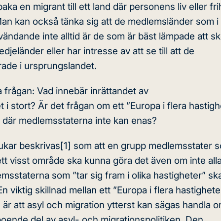
baka en migrant till ett land där personens liv eller frih
an kan också tänka sig att de medlemsländer som i 
rvändande inte alltid är de som är bäst lämpade att s
jeländer eller har intresse av att se till att de
rade i ursprungslandet.
a frågan: Vad innebär inrättandet av
 stort? Är det frågan om ett ”Europa i flera hastigh
gor där medlemsstaterna inte kan enas?
rukar beskrivas
[1]
som att en grupp medlemsstater s
 ett visst område ska kunna göra det även om inte all
msstaterna som ”tar sig fram i olika hastigheter” sk
 viktig skillnad mellan ett ”Europa i flera hastighet
är att asyl och migration ytterst kan sägas handla 
oende del av asyl- och migrationspolitiken. Den