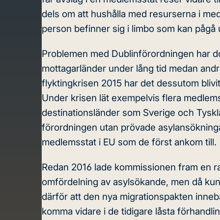
dels om att hushålla med resurserna i med
person befinner sig i limbo som kan pågå u
Problemen med Dublinförordningen
har do
mottagarländer under lång tid medan andra
flyktingkrisen 2015 har det dessutom blivi
Under krisen lät exempelvis flera medlemss
destinationsländer som Sverige och Tysklan
förordningen utan prövade asylansökningar 
medlemsstat i EU som de först ankom till.
Redan 2016 lade kommissionen fram en ra
omfördelning av asylsökande, men då kun
därför att den nya migrationspakten innebär
komma vidare i de tidigare låsta förhandl