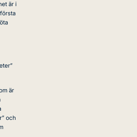
et är i
första
köta
eter”
om är
a
a
er” och
om