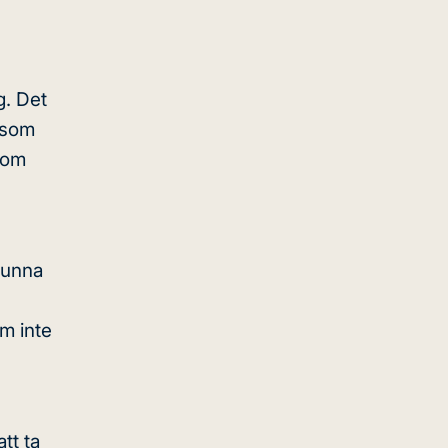
g
. Det
 som
 om
kunna
m inte
tt ta