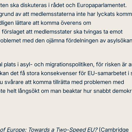
kten ska diskuteras i rådet och Europaparlamentet.
rund av att medlemsstaterna inte har lyckats kom
odligen lättare att komma överens om
 förslaget att medlemsstater ska tvingas ta emot
roblemet med den ojämna fördelningen av asylsökan
plats i asyl- och migrationspolitiken, för risken är 
 kan det få stora konsekvenser för EU-samarbetet i s
ännu svårare att komma tillrätta med problemen med
 inte helt långsökt om man beaktar hur snabbt demokr
 of Europe: Towards a Two-Speed EU?
(Cambridge