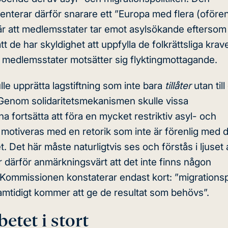
nterar därför snarare ett ”Europa med flera (ofören
r att medlemsstater tar emot asylsökande eftersom
tt de har skyldighet att uppfylla de folkrättsliga krav
medlemsstater motsätter sig flyktingmottagande.
le upprätta lagstiftning som inte bara
tillåter
utan till
Genom solidaritetsmekanismen skulle vissa
 fortsätta att
föra en mycket restriktiv asyl- och
m motiveras med en
retorik
som inte är förenlig med 
. Det här måste naturligtvis ses och förstås i ljuset
 därför anmärkningsvärt att det inte finns någon
 Kommissionen konstaterar endast kort: ”migrations
amtidigt kommer att ge de resultat som behövs”.
tet i stort