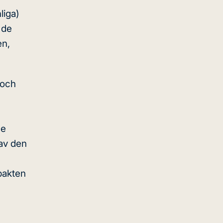
liga)
 de
en,
 och
de
 av den
pakten