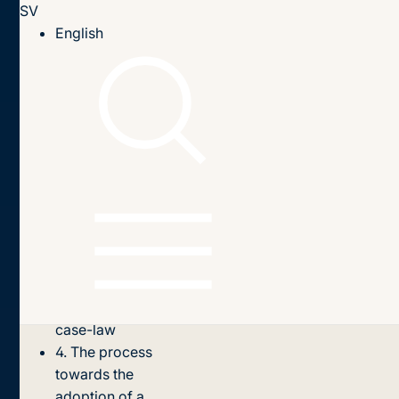
SV
Till innehållet
English
Hem
Publikationer
2026
State Interests, Migration and the European Court of
Human Rights
Innehållsförteckning
1. Introduction
2. What is
being sought?
3. The
demands in
light of ECtHR
case-law
4. The process
towards the
adoption of a