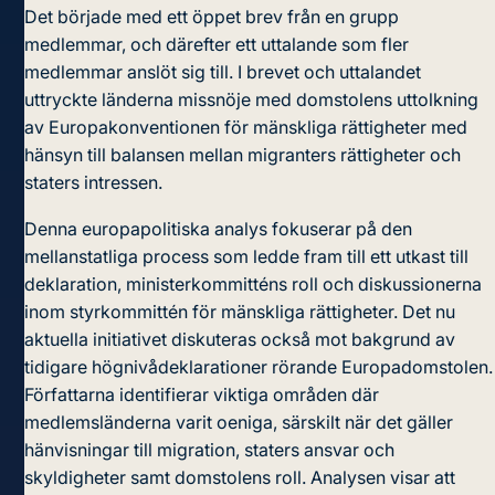
Det började med ett öppet brev från en grupp
medlemmar, och därefter ett uttalande som fler
medlemmar anslöt sig till. I brevet och uttalandet
uttryckte länderna missnöje med domstolens uttolkning
av Europakonventionen för mänskliga rättigheter med
hänsyn till balansen mellan migranters rättigheter och
staters intressen.
Denna europapolitiska analys fokuserar på den
mellanstatliga process som ledde fram till ett utkast till
deklaration, ministerkommitténs roll och diskussionerna
inom styrkommittén för mänskliga rättigheter. Det nu
aktuella initiativet diskuteras också mot bakgrund av
tidigare högnivådeklarationer rörande Europadomstolen.
Författarna identifierar viktiga områden där
medlemsländerna varit oeniga, särskilt när det gäller
hänvisningar till migration, staters ansvar och
skyldigheter samt domstolens roll. Analysen visar att