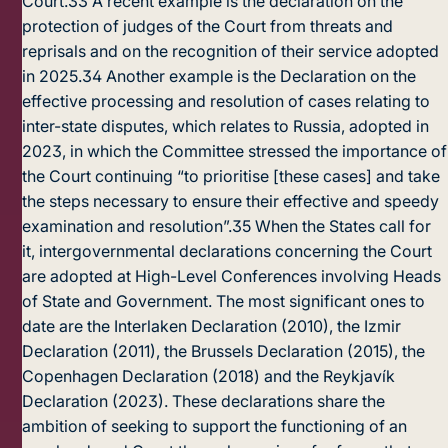
Court.
33
A recent example is the declaration on the
protection of judges of the Court from threats and
reprisals and on the recognition of their service adopted
in 2025.
34
Another example is the Declaration on the
effective processing and resolution of cases relating to
inter-state disputes, which relates to Russia, adopted in
2023, in which the Committee stressed the importance of
the Court continuing “to prioritise [these cases] and take
the steps necessary to ensure their effective and speedy
examination and resolution”.
35
When the States call for
it, intergovernmental declarations concerning the Court
are adopted at High-Level Conferences involving Heads
of State and Government. The most significant ones to
date are the
Interlaken Declaration
(2010), the
Izmir
Declaration
(2011), the
Brussels Declaration
(2015), the
Copenhagen Declaration
(2018) and the
Reykjavík
Declaration
(2023). These declarations share the
ambition of seeking to support the functioning of an