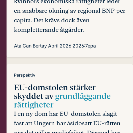
kvinnors ekonomiska rättigheter leder
en snabbare ökning av regional BNP per
capita. Det krävs dock även
kompletterande åtgärder.
Ata Can Bertay
April 2026
2026:7epa
Perspektiv
EU-domstolen stärker
skyddet av
grundläggande
rättigheter
I en ny dom har EU-domstolen slagit
fast att Ungern har åsidosatt EU-rätten
när det gäller mediefrihet. Därmed har