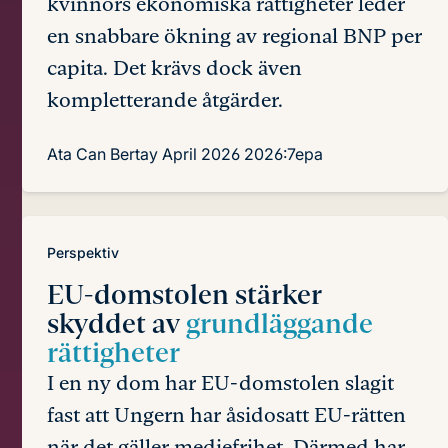
kvinnors ekonomiska rättigheter leder
en snabbare ökning av regional BNP per
capita. Det krävs dock även
kompletterande åtgärder.
Ata Can Bertay
April 2026
2026:7epa
Perspektiv
EU-domstolen stärker
skyddet av
grundläggande
rättigheter
I en ny dom har EU-domstolen slagit
fast att Ungern har åsidosatt EU-rätten
när det gäller mediefrihet. Därmed har