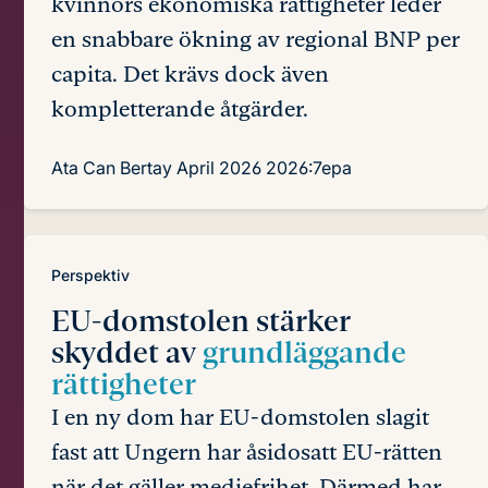
kvinnors ekonomiska rättigheter leder
en snabbare ökning av regional BNP per
capita. Det krävs dock även
kompletterande åtgärder.
Ata Can Bertay
April 2026
2026:7epa
Perspektiv
EU-domstolen stärker
skyddet av
grundläggande
rättigheter
I en ny dom har EU-domstolen slagit
fast att Ungern har åsidosatt EU-rätten
när det gäller mediefrihet. Därmed har