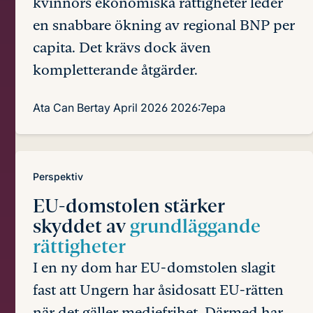
kvinnors ekonomiska rättigheter leder
en snabbare ökning av regional BNP per
capita. Det krävs dock även
kompletterande åtgärder.
Ata Can Bertay
April 2026
2026:7epa
Perspektiv
EU-domstolen stärker
skyddet av
grundläggande
rättigheter
I en ny dom har EU-domstolen slagit
fast att Ungern har åsidosatt EU-rätten
när det gäller mediefrihet. Därmed har