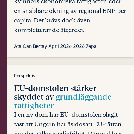
kvinnors ekonomiska rättigheter leder
en snabbare ökning av regional BNP per
capita. Det krävs dock även
kompletterande åtgärder.
Ata Can Bertay
April 2026
2026:7epa
Perspektiv
EU-domstolen stärker
skyddet av
grundläggande
rättigheter
I en ny dom har EU-domstolen slagit
fast att Ungern har åsidosatt EU-rätten
när det gäller mediefrihet. Därmed har