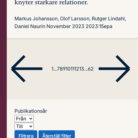
knyter starkare relationer.
Markus Johansson, Olof Larsson, Rutger Lindahl,
Daniel Naurin
November 2023
2023:15epa
1
...
7
8
9
10
11
12
13
...
62
Publikationsår
Från
Till
Filtrera
Återställ filter