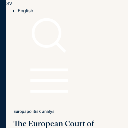
SV
Till innehållet
English
Hem
Publikationer
Publikationer
Sök
Sök
på
titel,
författare
och
Senaste publikationerna
Teman
innehåll
Europapolitisk analys
The European Court of