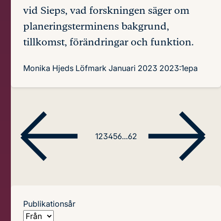
vid Sieps, vad forskningen säger om
planeringsterminens bakgrund,
tillkomst, förändringar och funktion.
Monika Hjeds Löfmark
Januari 2023
2023:1epa
1
2
3
4
5
6
...
62
Publikationsår
Från