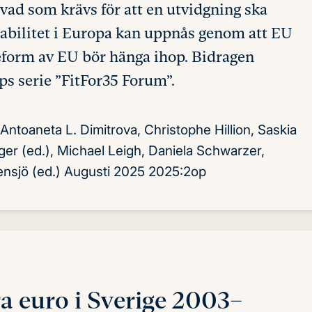
 vad som krävs för att en utvidgning ska
stabilitet i Europa kan uppnås genom att EU
eform av EU bör hänga ihop. Bidragen
ps serie ”FitFor35 Forum”.
ntoaneta L. Dimitrova, Christophe Hillion, Saskia
nger (ed.), Michael Leigh, Daniela Schwarzer,
nsjö (ed.)
Augusti 2025
2025:2op
öra euro i Sverige 2003–