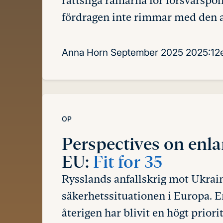
rättsliga ramarna för försvarspoli
fördragen inte rimmar med den ak
Anna Horn
September 2025
2025:12
OP
Perspectives on enl
EU:
Fit for 35
Rysslands anfallskrig mot Ukrain
säkerhetssituationen i Europa. E
återigen har blivit en högt priori