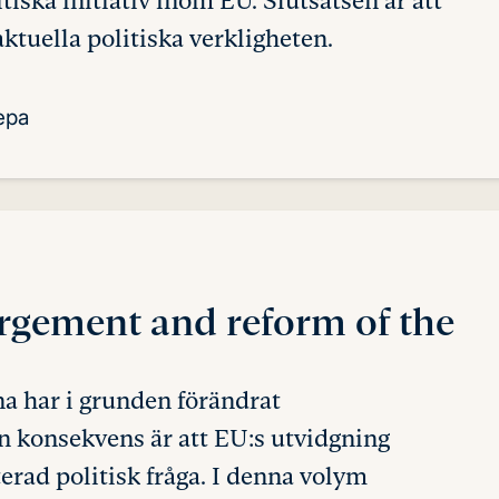
tiska initiativ inom EU. Slutsatsen är att
tuella politiska verkligheten.
epa
argement and reform of the
a har i grunden förändrat
n konsekvens är att EU:s utvidgning
terad politisk fråga. I denna volym