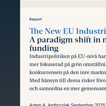
innehåll
Rapport
The New EU Industria
A paradigm shift in 
funding
Industripolitiken på EU-nivå har
mer fokuserad på grön omställni
konkurrensen på den inre mark
Med hänsyn till dessa risker föro
och samordna en mer gemensam i
Adam A. Ambroziak
September 2025