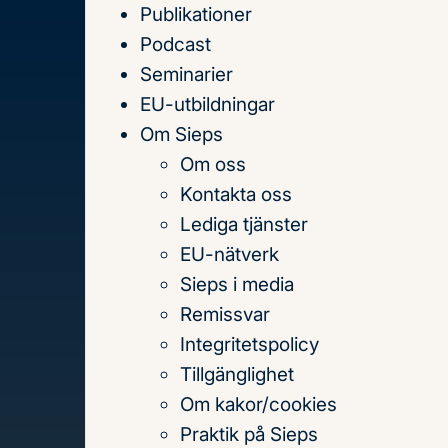
Publikationer
Till
Podcast
innehållet
Seminarier
EU-utbildningar
Om Sieps
Om oss
Hem
Publikationer
Kontakta oss
Publikationer
Lediga tjänster
EU-nätverk
Sieps i media
Sök
Remissvar
på
Integritetspolicy
titel,
Tillgänglighet
författare
Om kakor/cookies
och
Praktik på Sieps
Senaste publikationerna
Teman