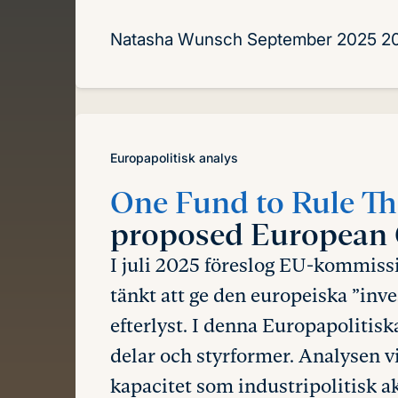
Natasha Wunsch
September 2025
2
Europapolitisk analys
One Fund to Rule Th
proposed European 
I juli 2025 föreslog EU-kommiss
tänkt att ge den europeiska ”in
efterlyst. I denna Europapolitis
delar och styrformer. Analysen vi
kapacitet som industripolitisk a