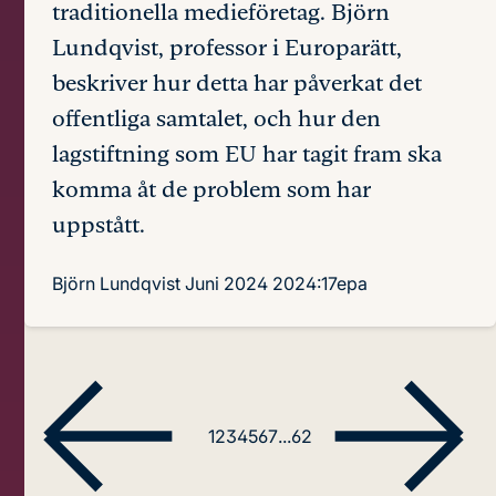
traditionella medieföretag. Björn
Lundqvist, professor i Europarätt,
beskriver hur detta har påverkat det
offentliga samtalet, och hur den
lagstiftning som EU har tagit fram ska
komma åt de problem som har
uppstått.
Björn Lundqvist
Juni 2024
2024:17epa
1
2
3
4
5
6
7
...
62