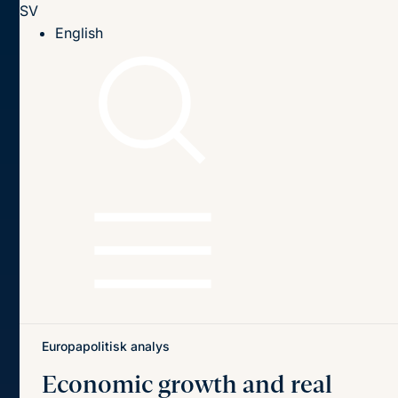
SV
Till innehållet
English
Hem
Publikationer
Publikationer
Sök
Sök
på
titel,
författare
och
Senaste publikationerna
Teman
innehåll
Europapolitisk analys
Economic growth and real