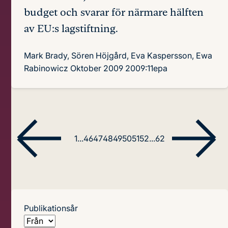
budget och svarar för närmare hälften
av EU:s lagstiftning.
Mark Brady, Sören Höjgård, Eva Kaspersson, Ewa
Rabinowicz
Oktober 2009
2009:11epa
1
...
46
47
48
49
50
51
52
...
62
Publikationsår
Från