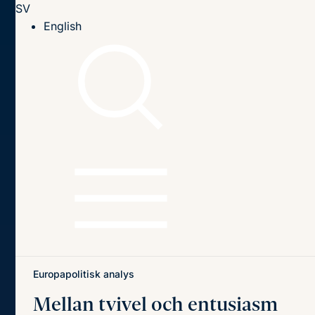
SV
Till innehållet
English
Hem
Publikationer
Publikationer
Sök
Sök
på
titel,
författare
och
Senaste publikationerna
Teman
innehåll
Europapolitisk analys
Mellan tvivel och entusiasm