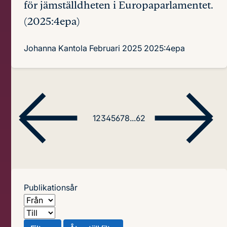
för jämställdheten i Europaparlamentet.
(2025:4epa)
Johanna Kantola
Februari 2025
2025:4epa
1
2
3
4
5
6
7
8
...
62
Publikationsår
Från
Till