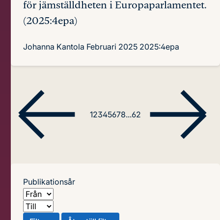
för jämställdheten i Europaparlamentet.
(2025:4epa)
Johanna Kantola
Februari 2025
2025:4epa
1
2
3
4
5
6
7
8
...
62
Publikationsår
Från
Till