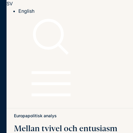
SV
Till innehållet
English
Hem
Publikationer
Publikationer
Sök
Sök
på
titel,
författare
och
Senaste publikationerna
Teman
innehåll
Europapolitisk analys
Mellan tvivel och entusiasm