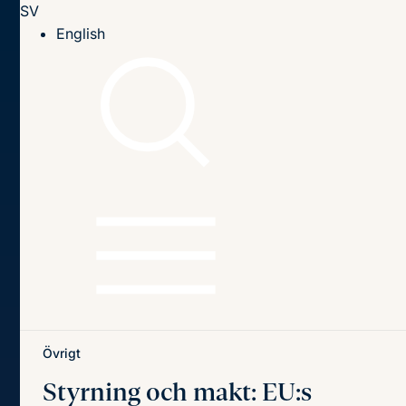
SV
Till innehållet
English
Hem
Publikationer
Publikationer
Sök
Sök
på
titel,
författare
och
Senaste publikationerna
Teman
innehåll
Övrigt
Styrning och makt:
EU:s