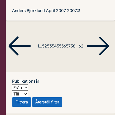
Anders Björklund
April 2007
2007:3
1
...
52
53
54
55
56
57
58
...
62
Publikationsår
Från
Till
Filtrera
Återställ filter