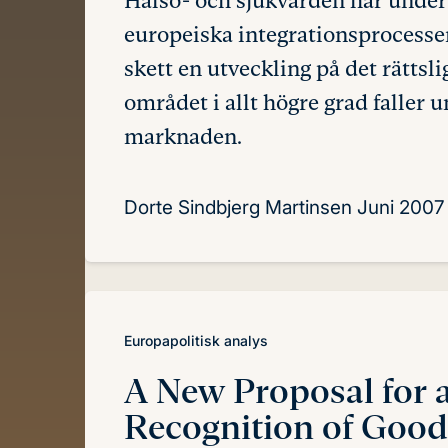
Hälso- och sjukvården har under 
europeiska integrationsprocessen
skett en utveckling på det rättsl
området i allt högre grad faller u
marknaden.
Dorte Sindbjerg Martinsen
Juni 2007
Europapolitisk analys
A New Proposal for 
Recognition of Good