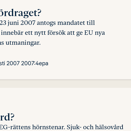
ördraget?
23 juni 2007 antogs mandatet till
innebär ett nytt försök att ge EU nya
ens utmaningar.
ti 2007
2007:4epa
ärd?
av EG-rättens hörnstenar. Sjuk- och hälsovård