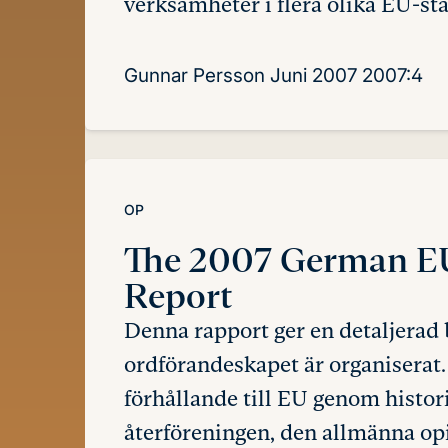
verksamheter i flera olika EU-sta
Gunnar Persson
Juni 2007
2007:4
OP
The 2007 German EU
Report
Denna rapport ger en detaljerad 
ordförandeskapet är organiserat.
förhållande till EU genom histor
återföreningen, den allmänna o