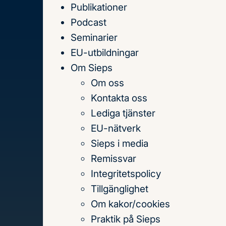
Publikationer
Till
Podcast
innehållet
Seminarier
EU-utbildningar
Om Sieps
Om oss
Hem
Publikationer
Kontakta oss
Publikationer
Lediga tjänster
EU-nätverk
Sieps i media
Sök
Remissvar
på
Integritetspolicy
titel,
Tillgänglighet
författare
Om kakor/cookies
och
Praktik på Sieps
Senaste publikationerna
Teman