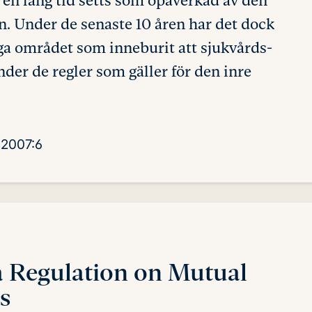
en lång tid setts som opåverkad av den
. Under de senaste 10 åren har det dock
iga området som inneburit att sjukvårds-
nder de regler som gäller för den inre
2007:6
a Regulation
on Mutual
s