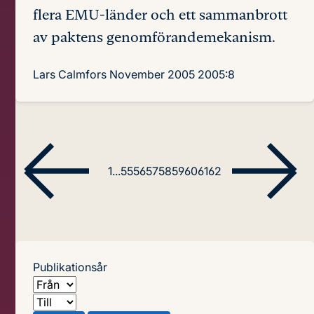
flera EMU-länder och ett sammanbrott
av paktens genomförandemekanism.
Lars Calmfors
November 2005
2005:8
1
...
55
56
57
58
59
60
61
62
Publikationsår
Från
Till