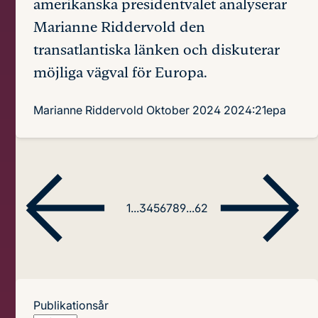
amerikanska presidentvalet analyserar
Marianne Riddervold den
transatlantiska länken och diskuterar
möjliga vägval för Europa.
Marianne Riddervold
Oktober 2024
2024:21epa
1
...
3
4
5
6
7
8
9
...
62
Publikationsår