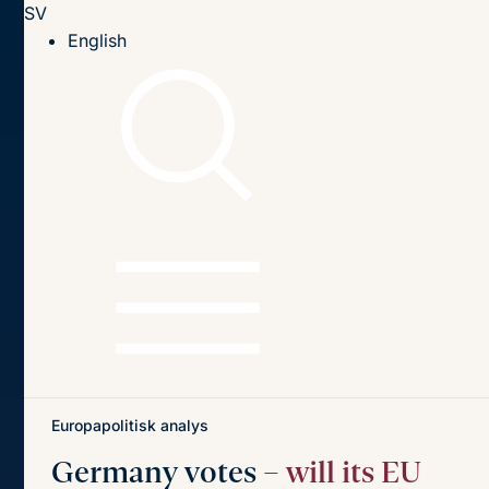
SV
Till innehållet
English
Hem
Publikationer
Publikationer
Sök
Sök
på
titel,
författare
och
Senaste publikationerna
Teman
innehåll
Europapolitisk analys
Germany votes
– will its EU