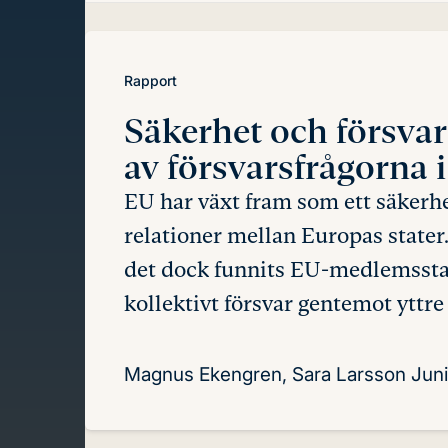
innehåll
Rapport
Säkerhet och försva
av försvarsfrågorna 
EU har växt fram som ett säkerhet
relationer mellan Europas state
det dock funnits EU-medlemsstate
kollektivt försvar gentemot yttre
Magnus Ekengren, Sara Larsson
Jun