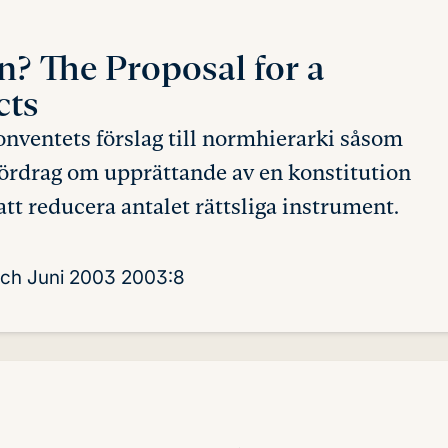
on?
The Proposal for a
cts
onventets förslag till normhierarki såsom
 fördrag om upprättande av en konstitution
 att reducera antalet rättsliga instrument.
rch
Juni 2003
2003:8