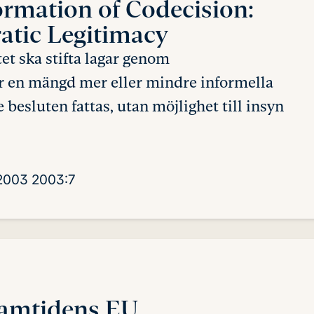
ormation of Codecision:
atic Legitimacy
t ska stifta lagar genom
r en mängd mer eller mindre informella
besluten fattas, utan möjlighet till insyn
 2003
2003:7
framtidens EU