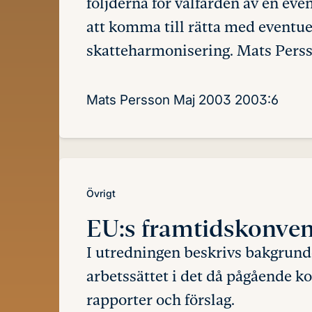
följderna för välfärden av en ev
att komma till rätta med eventu
skatteharmonisering. Mats Perss
Mats Persson
Maj 2003
2003:6
Övrigt
EU:s framtidskonve
I utredningen beskrivs bakgrund
arbetssättet i det då pågående k
rapporter och förslag.