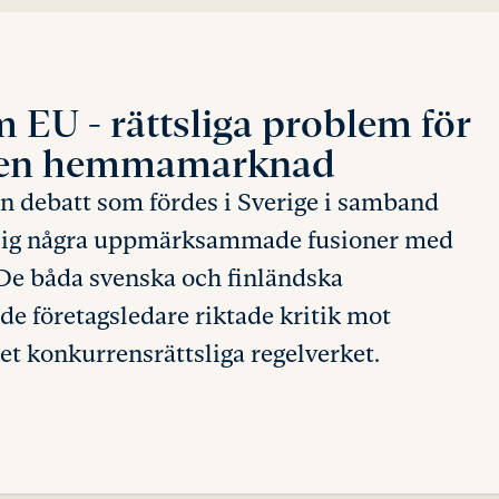
om EU
- rättsliga problem för
liten hemmamarknad
n debatt som fördes i Sverige i samband
sig några uppmärksammade fusioner med
 De båda svenska och finländska
e företagsledare riktade kritik mot
t konkurrensrättsliga regelverket.