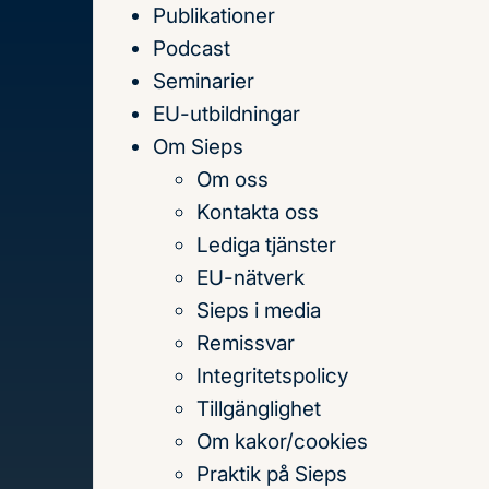
Publikationer
Till
Podcast
innehållet
Seminarier
EU-utbildningar
Om Sieps
Om oss
Hem
Publikationer
Kontakta oss
Publikationer
Lediga tjänster
EU-nätverk
Sieps i media
Sök
Remissvar
på
Integritetspolicy
titel,
Tillgänglighet
författare
Om kakor/cookies
och
Praktik på Sieps
Senaste publikationerna
Teman