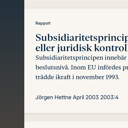
innehåll
Rapport
Subsidiaritetsprinc
eller juridisk kontrol
Subsidiaritetsprincipen innebär a
beslutsnivå. Inom EU infördes p
trädde ikraft i november 1993.
Jörgen Hettne
April 2003
2003:4