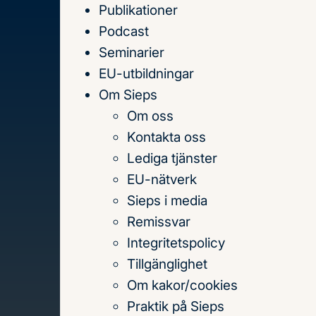
Publikationer
Till
Podcast
innehållet
Seminarier
EU-utbildningar
Om Sieps
Om oss
Hem
Publikationer
Kontakta oss
Publikationer
Lediga tjänster
EU-nätverk
Sieps i media
Sök
Remissvar
på
Integritetspolicy
titel,
Tillgänglighet
författare
Om kakor/cookies
och
Praktik på Sieps
Senaste publikationerna
Teman