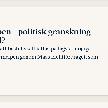
ipen
- politisk granskning
l?
tt beslut skall fattas på lägsta möjliga
rincipen genom Maastrichtfördraget, som