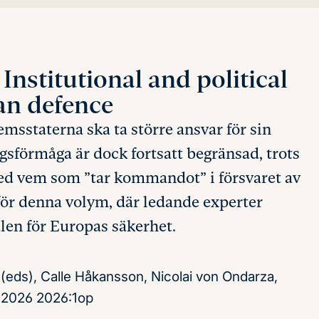
?
Institutional and political
an defence
msstaterna ska ta större ansvar för sin
sförmåga är dock fortsatt begränsad, trots
med vem som ”tar kommandot” i försvaret av
ör denna volym, där ledande experter
len för Europas säkerhet.
 (eds), Calle Håkansson, Nicolai von Ondarza,
l 2026
2026:1op