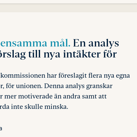
mensamma mål.
En analys
lag till nya intäkter för
kommissionen har föreslagit flera nya egna
or, för unionen. Denna analys granskar
 är mer motiverade än andra samt att
da inte skulle minska.
a