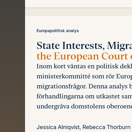
Europapolitisk analys
State Interests, Migr
the European Court
Inom kort väntas en politisk dek
ministerkommitté som rör Euro
migrationsfrågor. Denna analys 
förhandlingarna om utkastet samt
undergräva domstolens oberoend
Jessica Almqvist, Rebecca Thorburn