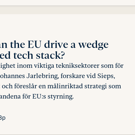
n the EU drive a wedge
ed tech stack?
dighet inom viktiga tekniksektorer som för
hannes Jarlebring, forskare vid Sieps,
 och föreslår en målinriktad strategi som
landena för EU:s styrning.
8p