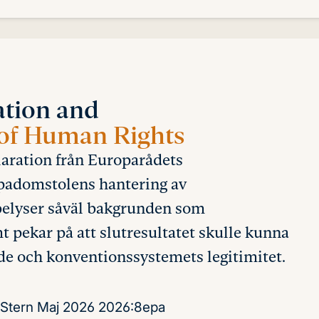
ation and
 of Human Rights
laration från Europarådets
padomstolens hantering av
belyser såväl bakgrunden som
 pekar på att slutresultatet skulle kunna
e och konventionssystemets legitimitet.
 Stern
Maj 2026
2026:8epa