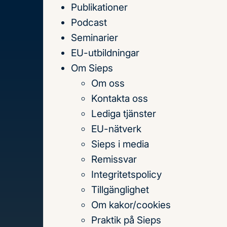
Publikationer
Till
Podcast
innehållet
Seminarier
EU-utbildningar
Om Sieps
Om oss
Hem
Publikationer
Kontakta oss
Publikationer
Lediga tjänster
EU-nätverk
Sieps i media
Sök
Remissvar
på
Integritetspolicy
titel,
Tillgänglighet
författare
Om kakor/cookies
och
Praktik på Sieps
Senaste publikationerna
Teman