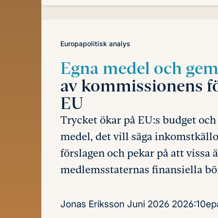
Europapolitisk analys
Egna medel och ge
av kommissionens förs
EU
Trycket ökar på EU:s budget och 
medel, det vill säga inkomstkäll
förslagen och pekar på att vissa
medlemsstaternas finansiella bör
Jonas Eriksson
Juni 2026
2026:10ep