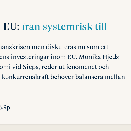
i EU:
från systemrisk till
inanskrisen men diskuteras nu som ett
idens investeringar inom EU. Monika Hjeds
omi vid Sieps, reder ut fenomenet och
ad konkurrenskraft behöver balansera mellan
6:9p