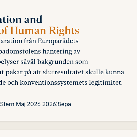
ation and
 of Human Rights
laration från Europarådets
padomstolens hantering av
belyser såväl bakgrunden som
 pekar på att slutresultatet skulle kunna
e och konventionssystemets legitimitet.
 Stern
Maj 2026
2026:8epa