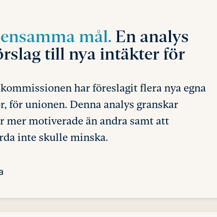
mensamma mål.
En analys
lag till nya intäkter för
kommissionen har föreslagit flera nya egna
or, för unionen. Denna analys granskar
 är mer motiverade än andra samt att
da inte skulle minska.
a