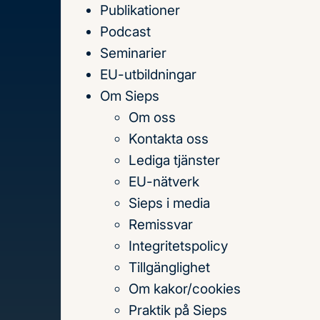
Publikationer
Till
Podcast
innehållet
Seminarier
EU-utbildningar
Om Sieps
Om oss
Hem
Publikationer
Kontakta oss
Publikationer
Lediga tjänster
EU-nätverk
Sieps i media
Sök
Remissvar
på
Integritetspolicy
titel,
Tillgänglighet
författare
Om kakor/cookies
och
Praktik på Sieps
Senaste publikationerna
Teman