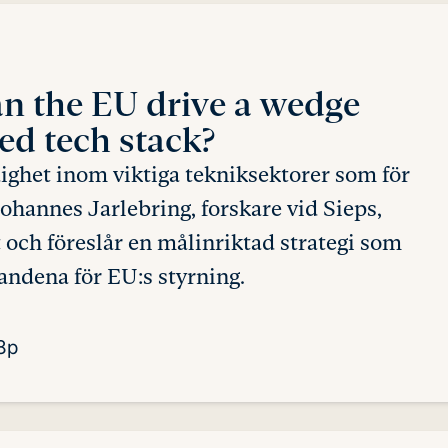
n the EU drive a wedge
ed tech stack?
dighet inom viktiga tekniksektorer som för
hannes Jarlebring, forskare vid Sieps,
 och föreslår en målinriktad strategi som
landena för EU:s styrning.
8p