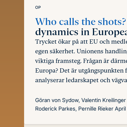
OP
Who calls the shots
dynamics in Europe
Trycket ökar på att EU och medle
egen säkerhet. Unionens handling
viktiga framsteg. Frågan är där
Europa? Det är utgångspunkten f
analyserar ledarskapet och vägva
Göran von Sydow, Valentin Kreilinger
Roderick Parkes, Pernille Rieker
Apri