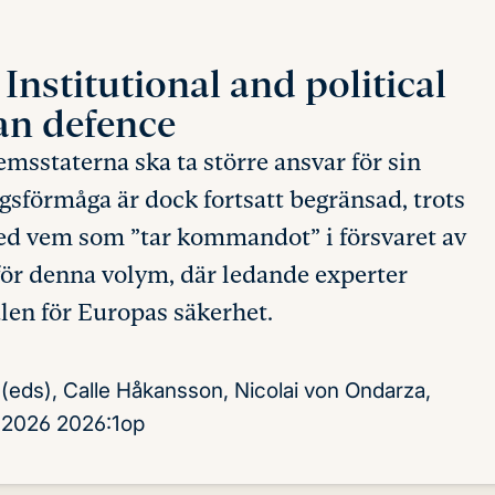
?
Institutional and political
an defence
msstaterna ska ta större ansvar för sin
sförmåga är dock fortsatt begränsad, trots
med vem som ”tar kommandot” i försvaret av
ör denna volym, där ledande experter
len för Europas säkerhet.
 (eds), Calle Håkansson, Nicolai von Ondarza,
l 2026
2026:1op