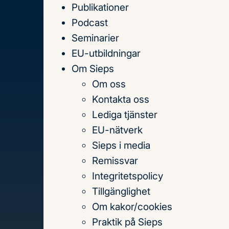
Publikationer
Till
Podcast
innehållet
Seminarier
EU-utbildningar
Om Sieps
Om oss
Hem
Publikationer
Kontakta oss
Publikationer
Lediga tjänster
EU-nätverk
Sieps i media
Sök
Remissvar
på
Integritetspolicy
titel,
Tillgänglighet
författare
Om kakor/cookies
och
Praktik på Sieps
Senaste publikationerna
Teman