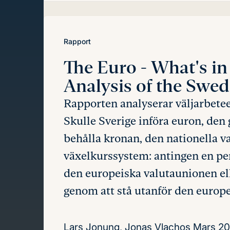
innehåll
Rapport
The Euro - What's in
Analysis of the Swe
Rapporten analyserar väljarbete
Skulle Sverige införa euron, de
behålla kronan, den nationella va
växelkurssystem: antingen en pe
den europeiska valutaunionen elle
genom att stå utanför den europ
Lars Jonung, Jonas Vlachos
Mars 2