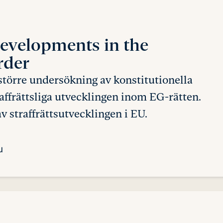
Developments
in the
rder
större undersökning av konstitutionella
traffrättsliga utvecklingen inom EG-rätten.
v straffrättsutvecklingen i EU.
u