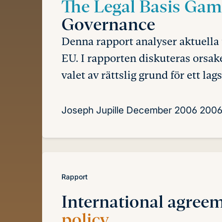
The Legal Basis Ga
Governance
Denna rapport analyser aktuella 
EU. I rapporten diskuteras orsak
valet av rättslig grund för ett la
Joseph Jupille
December 2006
2006
Rapport
International agree
policy