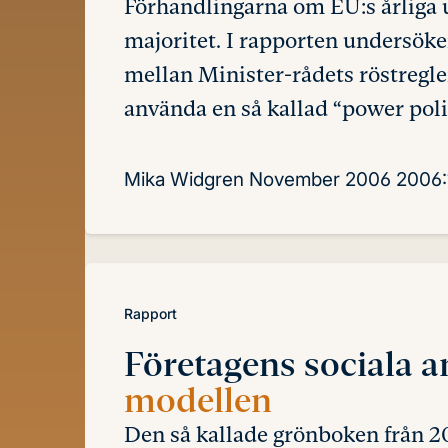
Förhandlingarna om EU:s årliga u
majoritet. I rapporten undersök
mellan Minister-rådets röstregl
använda en så kallad “power poli
Mika Widgren
November 2006
2006:
Rapport
Företagens sociala 
modellen
Den så kallade grönboken från 2