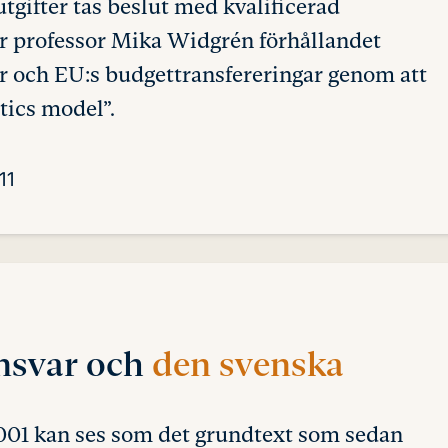
tgifter tas beslut med kvalificerad
er professor Mika Widgrén förhållandet
er och EU:s budgettransfereringar genom att
tics model”.
11
ansvar och
den svenska
001 kan ses som det grundtext som sedan