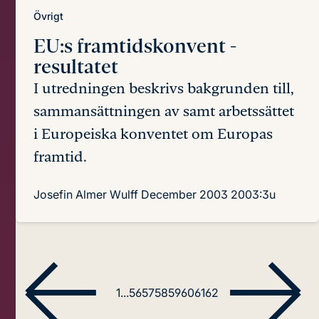
Övrigt
EU:s framtidskonvent
-
resultatet
I utredningen beskrivs bakgrunden till,
sammansättningen av samt arbetssättet
i Europeiska konventet om Europas
framtid.
Josefin Almer Wulff
December 2003
2003:3u
1
...
56
57
58
59
60
61
62