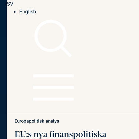
SV
Till innehållet
English
Hem
Publikationer
Publikationer
Sök
Sök
på
titel,
författare
och
Senaste publikationerna
Teman
innehåll
Europapolitisk analys
EU:s nya
finanspolitiska