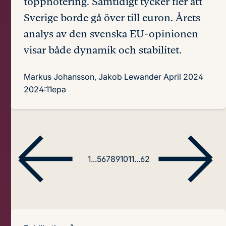
toppnotering. Samtidigt tycker fler att
Sverige borde gå över till euron. Årets
analys av den svenska EU-opinionen
visar både dynamik och stabilitet.
Markus Johansson, Jakob Lewander
April 2024
2024:11epa
1
...
5
6
7
8
9
10
11
...
62