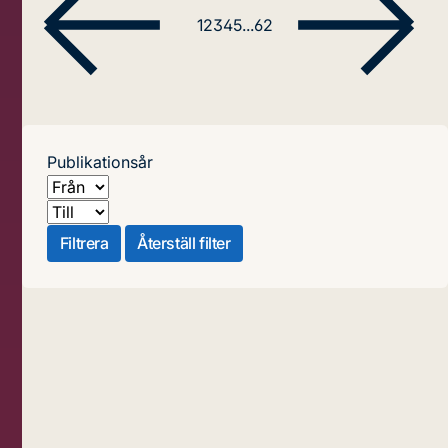
1
2
3
4
5
...
62
Publikationsår
Från
Till
Filtrera
Återställ filter