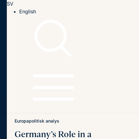
SV
Till innehållet
English
Hem
Publikationer
Publikationer
Sök
Sök
på
titel,
författare
och
Senaste publikationerna
Teman
innehåll
Europapolitisk analys
Germany’s Role in a