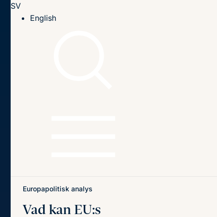
SV
Till innehållet
English
Hem
Publikationer
Publikationer
Sök
Sök
på
titel,
författare
och
Senaste publikationerna
Teman
innehåll
Europapolitisk analys
Vad kan EU:s