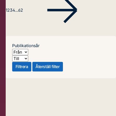
1
2
3
4
...
62
Publikationsår
Från
Till
Filtrera
Återställ filter