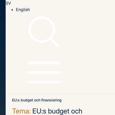
SV
Till innehållet
English
Hem
Publikationer
Publikationer
Sök
Sök
på
titel,
författare
och
Senaste publikationerna
Teman
innehåll
EU:s budget och finansiering
Tema:
EU:s budget och