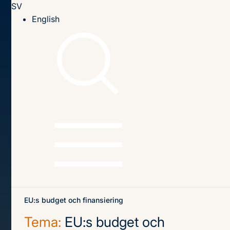
SV
Till innehållet
English
Hem
Publikationer
Publikationer
Sök
Sök
på
titel,
författare
och
Senaste publikationerna
Teman
innehåll
EU:s budget och finansiering
Tema:
EU:s budget och