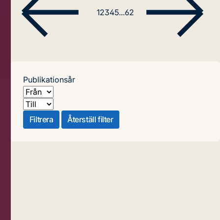
1
2
3
4
5
...
62
Publikationsår
Från
Till
Filtrera
Återställ filter