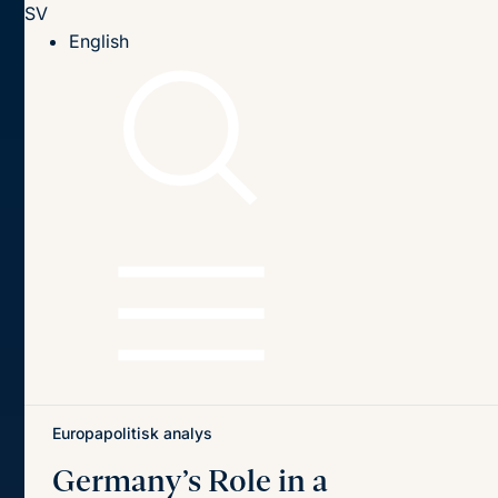
SV
Till innehållet
English
Hem
Publikationer
Publikationer
Sök
Sök
på
titel,
författare
och
Senaste publikationerna
Teman
innehåll
Europapolitisk analys
Germany’s Role in a