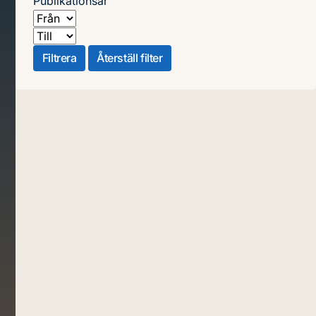
Publikationsår
Från
Till
Filtrera
Återställ filter