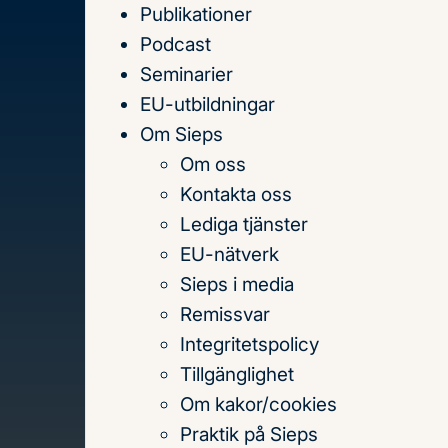
Publikationer
Till
Podcast
innehållet
Seminarier
EU-utbildningar
Om Sieps
Om oss
Hem
Publikationer
Kontakta oss
Publikationer
Lediga tjänster
EU-nätverk
Sieps i media
Sök
Remissvar
på
Integritetspolicy
titel,
Tillgänglighet
författare
Om kakor/cookies
och
Praktik på Sieps
Inga resultat matchade filtre