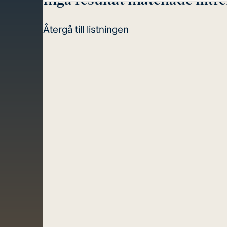
innehåll
Återgå till listningen