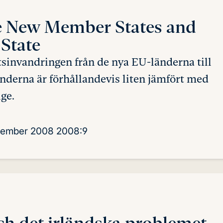
e New Member States
and
State
sinvandringen från de nya EU-länderna till
nderna är förhållandevis liten jämfört med
ige.
tember 2008
2008:9
och
det irländska problemet