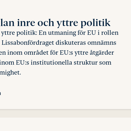
lan inre
och yttre politik
tre politik: En utmaning för EU i rollen
 i Lissabonfördraget diskuteras omnämns
gen inom området för EU:s yttre åtgärder
inom EU:s institutionella struktur som
mmighet.
a