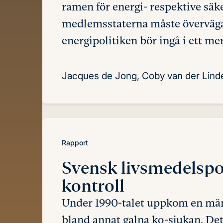
ramen för energi- respektive säk
medlemsstaterna måste överväga 
energipolitiken bör ingå i ett me
Jacques de Jong, Coby van der Lind
Rapport
Svensk livsmedelspol
kontroll
Under 1990-talet uppkom en män
bland annat galna ko-sjukan. Detta