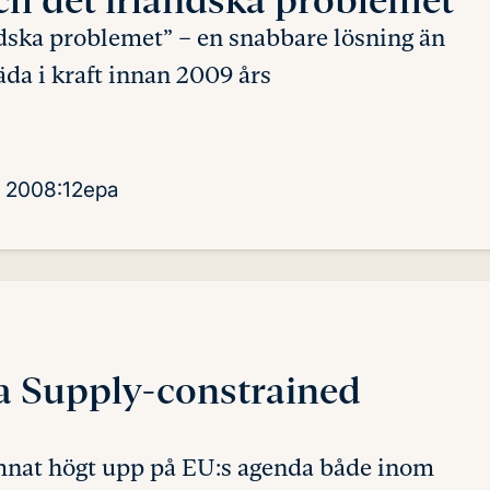
ndska problemet” – en snabbare lösning än
äda i kraft innan 2009 års
2008:12epa
a Supply-constrained
nat högt upp på EU:s agenda både inom