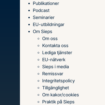
Publikationer
Till
Podcast
innehållet
Seminarier
EU-utbildningar
Om Sieps
Om oss
Hem
Publikationer
Kontakta oss
Publikationer
Lediga tjänster
EU-nätverk
Sieps i media
Sök
Remissvar
på
Integritetspolicy
titel,
Tillgänglighet
författare
Om kakor/cookies
och
Praktik på Sieps
Senaste publikationerna
Teman