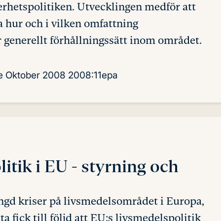
erhetspolitiken. Utvecklingen medför att
hur och i vilken omfattning
r generellt förhållningssätt inom området.
e
Oktober 2008
2008:11epa
itik i EU
- styrning och
gd kriser på livsmedelsområdet i Europa,
 fick till följd att EU:s livsmedelspolitik