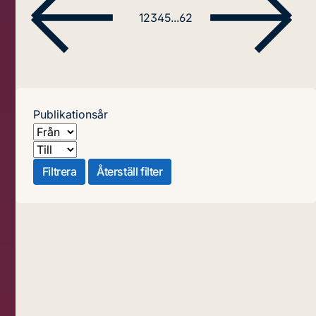
1
2
3
4
5
...
62
Publikationsår
Från
Till
Filtrera
Återställ filter