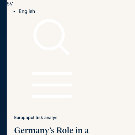
SV
Till innehållet
English
Hem
Publikationer
Publikationer
Sök
Sök
på
titel,
författare
och
Senaste publikationerna
Teman
innehåll
Europapolitisk analys
Germany’s Role in a