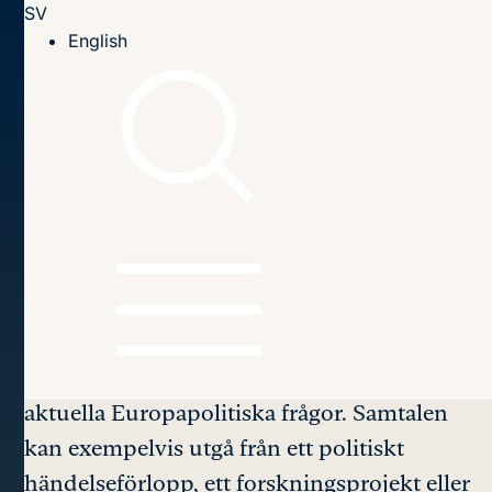
SV
Till innehållet
English
Hem
Podcast
Sieps
Podcast
Sieps poddsamtal erbjuder fördjupning av
aktuella Europapolitiska frågor. Samtalen
kan exempelvis utgå från ett politiskt
händelseförlopp, ett forskningsprojekt eller