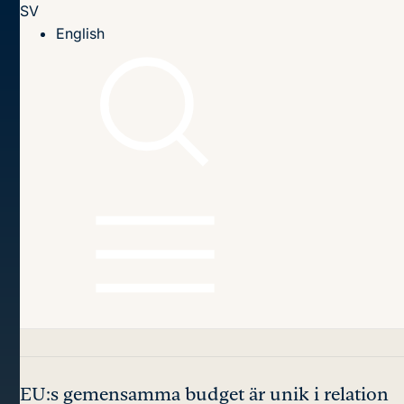
SV
Till innehållet
English
Hem
EU-utbildningar
Fördjupningsutbildningar
EU:s budget
EU:s budget – ett
smörjmedel i
integrationsprocessen
EU:s gemensamma budget är unik i relation