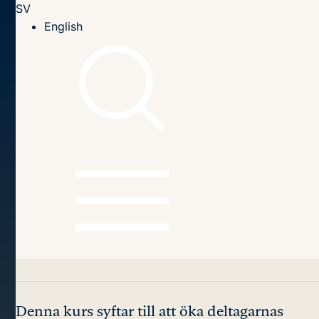
SV
Till innehållet
English
Hem
EU-utbildningar
Fördjupningsutbildningar
Writing and Interpreting Legal Texts in English
Writing and
Interpreting Legal
Texts in English
Denna kurs syftar till att öka deltagarnas