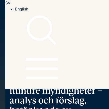
SV
Till innehållet
English
Hem
Om Sieps
Remissvar
Remissvar angående SOU 2025
Remissvar angående
SOU 2025:13 En
effektivare
organisering av
mindre myndigheter –
analys och förslag,