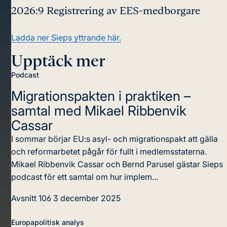
2026:9 Registrering av EES-medborgare
Ladda ner Sieps yttrande här.
Upptäck mer
Podcast
Migrationspakten i praktiken –
samtal med Mikael Ribbenvik
Cassar
I sommar börjar EU:s asyl- och migrationspakt att gälla
och reformarbetet pågår för fullt i medlemsstaterna.
Mikael Ribbenvik Cassar och Bernd Parusel gästar Sieps
podcast för ett samtal om hur implem...
Avsnitt 106
3 december 2025
Europapolitisk analys