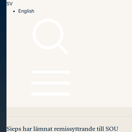
SV
Till innehållet
English
Hem
Om Sieps
Remissvar
Remissvar SOU 2026:9 Registrering av EES-medborgare
Remissvar SOU
2026:9 Registrering av
EES-medborgare
Sieps har lämnat remissyttrande till SOU