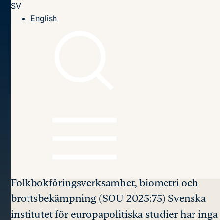
SV
Till innehållet
English
Hem
Om Sieps
Remissvar
Remissvar_Fi2025_01382
Remissvar_Fi2025_013
82
Folkbokföringsverksamhet, biometri och
brottsbekämpning (SOU 2025:75) Svenska
institutet för europapolitiska studier har inga