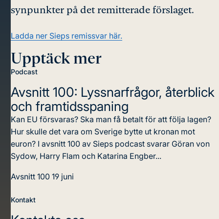
synpunkter på det remitterade förslaget.
Ladda ner Sieps remissvar här.
Upptäck mer
Podcast
Avsnitt 100: Lyssnarfrågor, återblick
och framtidsspaning
Kan EU försvaras? Ska man få betalt för att följa lagen?
Hur skulle det vara om Sverige bytte ut kronan mot
euron? I avsnitt 100 av Sieps podcast svarar Göran von
Sydow, Harry Flam och Katarina Engber...
Avsnitt 100
19 juni
Kontakt