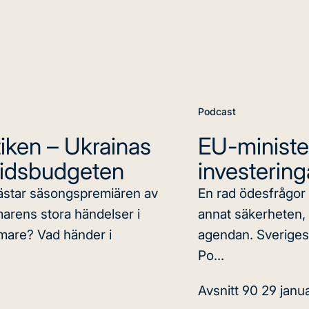
Podcast
iken – Ukrainas
EU-ministe
gtidsbudgeten
investerin
ästar säsongspremiären av
En rad ödesfrågor 
arens stora händelser i
annat säkerheten, 
rmare? Vad händer i
agendan. Sveriges
Po...
Avsnitt 90
29 janu