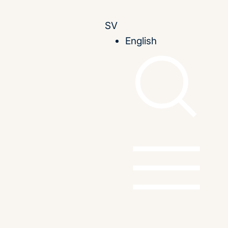
SV
English
romisserna
Publicerad
10 december 2025