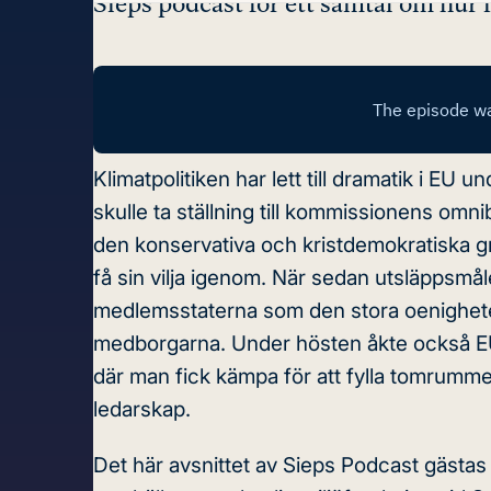
Sieps podcast för ett samtal om hur 
Klimatpolitiken har lett till dramatik i EU
skulle ta ställning till kommissionens om
den konservativa och kristdemokratiska gr
få sin vilja igenom. När sedan utsläppsmåle
medlemsstaterna som den stora oenigheten 
medborgarna. Under hösten åkte också EU:s
där man fick kämpa för att fylla tomrumm
ledarskap.
Det här avsnittet av Sieps Podcast gästas