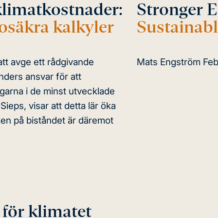
klimatkostnader:
Stronger 
osäkra kalkyler
Sustainab
tt avge ett rådgivande
Mats Engström
Feb
ders ansvar för att
ngarna i de minst utvecklade
ieps, visar att detta lär öka
en på biståndet är däremot
 för
klimatet