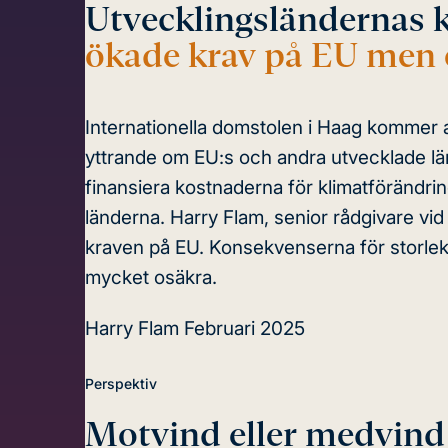
Utvecklingsländernas 
ökade krav på EU men 
Internationella domstolen i Haag kommer a
yttrande om EU:s och andra utvecklade län
finansiera kostnaderna för klimatförändri
länderna. Harry Flam, senior rådgivare vid S
kraven på EU. Konsekvenserna för storlek
mycket osäkra.
Harry Flam
Februari 2025
Perspektiv
Motvind eller medvind