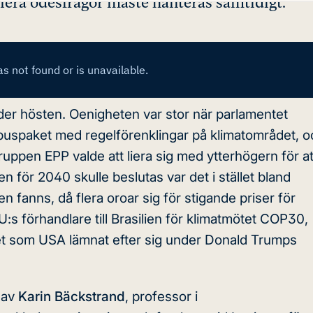
flera ödesfrågor måste hanteras samtidigt.
 under hösten. Oenigheten var stor när parlamentet
nibuspaket med regelförenklingar på klimatområdet, 
uppen EPP valde att liera sig med ytterhögern för at
n för 2040 skulle beslutas var det i stället bland
fanns, då flera oroar sig för stigande priser för
 förhandlare till Brasilien för klimatmötet COP30,
et som USA lämnat efter sig under Donald Trumps
 av
Karin Bäckstrand
, professor i