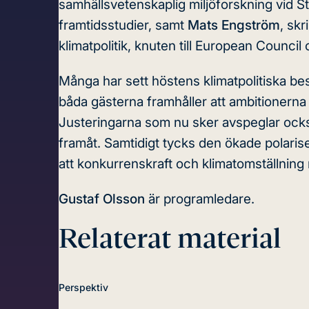
samhällsvetenskaplig miljöforskning vid St
framtidsstudier, samt
Mats Engström
, sk
klimatpolitik, knuten till European Council
Många har sett höstens klimatpolitiska be
båda gästerna framhåller att ambitionerna 
Justeringarna som nu sker avspeglar ocks
framåt. Samtidigt tycks den ökade polarise
att konkurrenskraft och klimatomställning
Gustaf Olsson
är programledare.
Relaterat material
Perspektiv