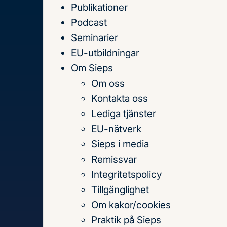
Publikationer
Till
Podcast
innehållet
Seminarier
EU-utbildningar
Om Sieps
Om oss
Hem
Podcast
Sieps podcast avsnitt 107
Kontakta oss
Lediga tjänster
EU-nätverk
Avsnitt 107
Sieps i media
Remissvar
Integritetspolicy
Tillgänglighet
Den klimatpolitiska debatten i EU h
Om kakor/cookies
utsläppsmål och konkurrenskraft. K
Praktik på Sieps