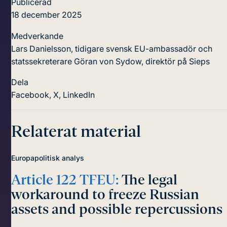
Publicerad
18 december 2025
Medverkande
Lars Danielsson, tidigare svensk EU-ambassadör och
statssekreterare
Göran von Sydow, direktör på Sieps
Dela
Facebook
,
X
,
LinkedIn
Relaterat material
Europapolitisk analys
Article 122 TFEU:
The legal
workaround to freeze Russian
assets and possible repercussions