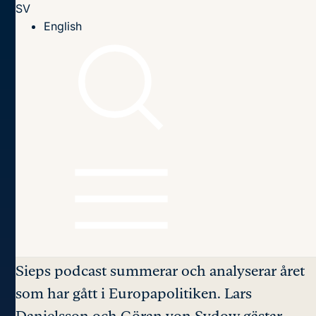
SV
Till innehållet
English
Hem
Podcast
Sieps Podcast avsnitt 108
Avsnitt 108
Heta rätter på
Europapolitiska julbord
Sieps podcast summerar och analyserar året
som har gått i Europapolitiken. Lars
Danielsson och Göran von Sydow gästar