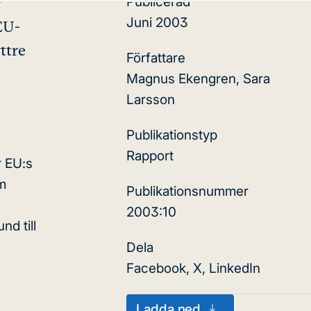
Publicerad
r
Juni 2003
EU-
ttre
Författare
Magnus Ekengren, Sara
Larsson
Publikationstyp
Rapport
r EU:s
m
Publikationsnummer
2003:10
nd till
Dela
Facebook
,
X
,
LinkedIn
Ladda ned