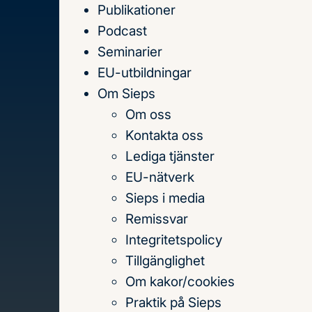
Publikationer
Till
Podcast
innehållet
Seminarier
EU-utbildningar
Om Sieps
Om oss
Hem
Publikationer
2003
Säkerhet och försv
Kontakta oss
Lediga tjänster
Innehållsförteckning
EU-nätverk
Säkerhet och fö
Sieps i media
Remissvar
av försvarsfråg
Integritetspolicy
Tillgänglighet
Om kakor/cookies
Praktik på Sieps