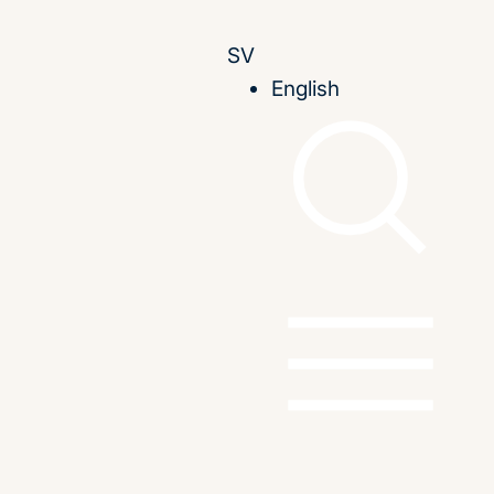
SV
English
i det europeiska konventet
EU
- en analys
a konventet