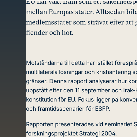
EU har växt fram som ett säkerhetspol
mellan Europas stater. Alltsedan bi
medlemsstater som strävat efter att g
fiender och hot.
Motståndarna till detta har istället förespr
multilaterala lösningar och krishantering
gränser. Denna rapport analyserar hur konv
uppstått efter den 11 september och Irak-kr
konstitution för EU. Fokus ligger på konve
och framtidsscenarier för ESFP.
Rapporten presenterades vid seminariet Sä
forskningsprojektet Strategi 2004.