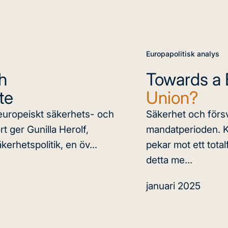
Europapolitisk analys
h
Towards a
te
Union?
om europeiskt säkerhets- och
Säkerhet och försv
t ger Gunilla Herolf,
mandatperioden. Ka
erhetspolitik, en öv...
pekar mot ett tota
detta me...
januari 2025