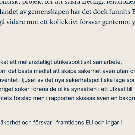
itiskt projekt för att säkra fredliga relatione
ldandet av gemenskapen har det dock funnits 
å vidare mot ett kollektivt försvar gentemot y
åkat ett mellanstatligt utrikespolitiskt samarbete,
 som det bästa medlet att skapa säkerhet även utanfö
entet i ljuset av det nya säkerhetspolitiska läge so
iget söker förena de olika synsätten i ett utkast till
ntets förslag men i rapporten skissas även en bakgru
kerhet och försvar i framtidens EU och ingår i