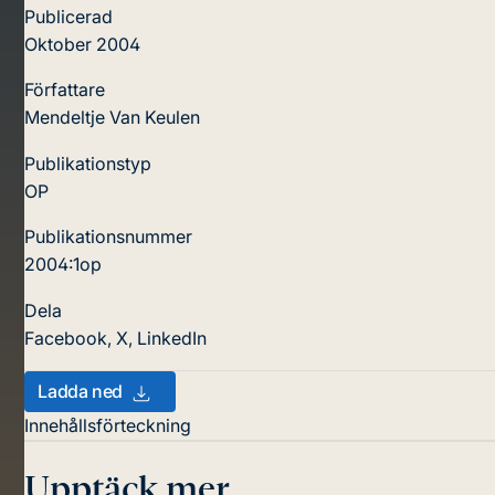
Publicerad
Oktober 2004
Författare
Mendeltje Van Keulen
Publikationstyp
OP
Publikationsnummer
2004:1op
Dela
Facebook
,
X
,
LinkedIn
Ladda ned
Innehållsförteckning
Upptäck mer