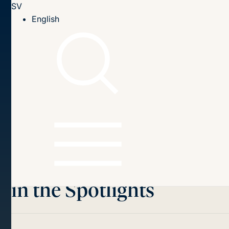
SV
Till innehållet
English
Hem
Publikationer
2004
The Netherlands 2004 EU Council Presidency: Dutch EU-
Policymaking in the Spotlights
Innehållsförteckning
The Netherlands 2004
EU Council Presidency:
Dutch EU-Policymaking
in the Spotlights