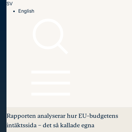
SV
Till innehållet
English
Hem
Publikationer
2008
Can Reforming Own Resources Foster Policy Quality?
Innehållsförteckning
Can Reforming Own
Resources
Foster Policy
Quality?
Rapporten analyserar hur EU-budgetens
intäktssida – det så kallade egna