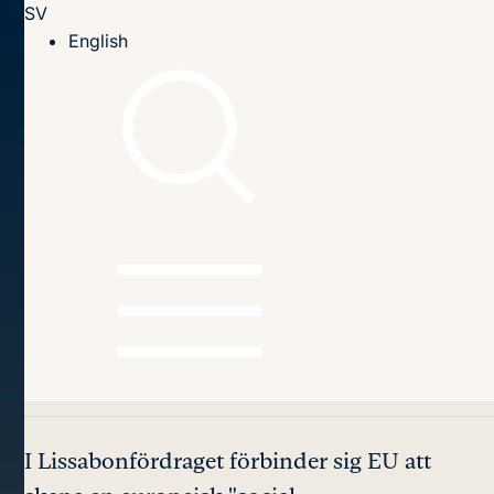
SV
Till innehållet
English
Hem
Publikationer
2010
The Socio-Economic Asymmetries of European
Integration (2010:10epa)
Innehållsförteckning
The Socio-Economic
Asymmetries
of
European Integration
I Lissabonfördraget förbinder sig EU att