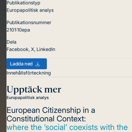
Publikationstyp
Europapolitisk analys
Publikationsnummer
2101:10epa
Dela
Facebook
,
X
,
LinkedIn
Ladda ned
Innehållsförteckning
Upptäck mer
Europapolitisk analys
European Citizenship in a
Constitutional Context:
where the ‘social’ coexists with the