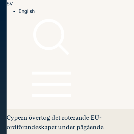
SV
Till innehållet
English
Hem
Publikationer
2012
The Cyprus EU Presidency: “Riders on the Storm”
Innehållsförteckning
The Cyprus EU
Presidency:
“Riders on
the Storm”
Cypern övertog det roterande EU-
ordförandeskapet under pågående