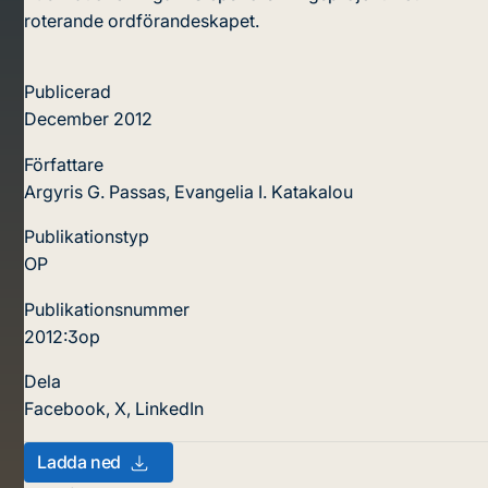
roterande ordförandeskapet.
Publicerad
December 2012
Författare
Argyris G. Passas, Evangelia I. Katakalou
Publikationstyp
OP
Publikationsnummer
2012:3op
Dela
Facebook
,
X
,
LinkedIn
Ladda ned