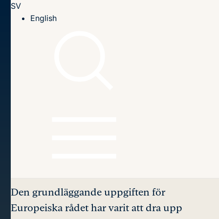
SV
Till innehållet
English
Hem
Publikationer
2013
The European Council - the new centre of EU politics
Innehållsförteckning
The European Council
–
the new centre of EU
politics
Den grundläggande uppgiften för
Europeiska rådet har varit att dra upp