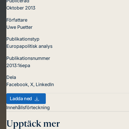
Publicerad
Oktober 2013
Författare
Uwe Puetter
Publikationstyp
Europapolitisk analys
Publikationsnummer
2013:16epa
Dela
Facebook
,
X
,
LinkedIn
Ladda ned
Innehållsförteckning
Upptäck mer