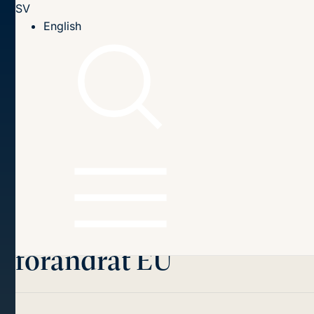
SV
Till innehållet
English
Hem
Publikationer
2014
EU efter krisen - perspektiv på demokrati och inflytande i
ett förändrat EU
Innehållsförteckning
EU efter krisen
-
perspektiv på demokrati
och inflytande i ett
förändrat EU