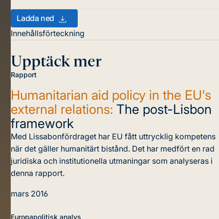
Ladda ned
Innehållsförteckning
Upptäck mer
Rapport
Humanitarian aid policy in the EU's
external relations:
The post-Lisbon
framework
Med Lissabon­fördraget har EU fått uttrycklig kompetens
när det gäller humanitärt bistånd. Det har med­fört en rad
juridiska och institutionella ut­maningar som analyseras i
denna rapport.
mars 2016
Europapolitisk analys