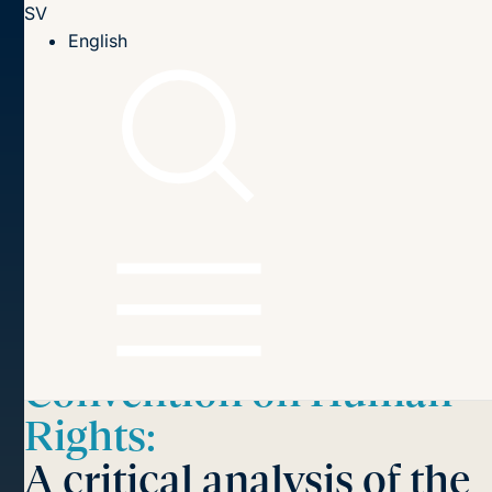
SV
Till innehållet
English
Hem
Publikationer
2015
The accession of the EU to the European Convention on
Human Rights: A critical analysis of the Opinion of the
European Court of Justice
Innehållsförteckning
The accession of the EU
to the European
Convention on Human
Rights:
A critical analysis of the